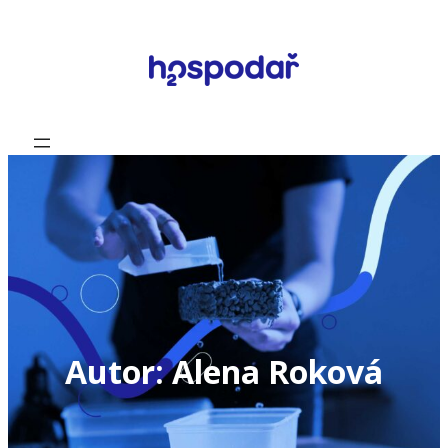
Přeskočit
na
obsah
Autor:
Alena Roková