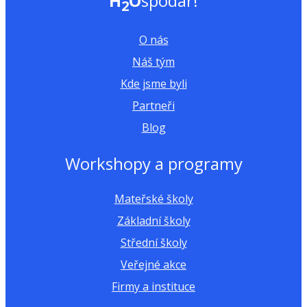
H
O
spodař!
2
O nás
Náš tým
Kde jsme byli
Partneři
Blog
Workshopy a programy
Mateřské školy
Základní školy
Střední školy
Veřejné akce
Firmy a instituce