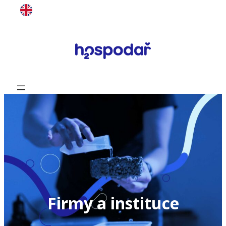
Přeskočit
na
obsah
Firmy a instituce