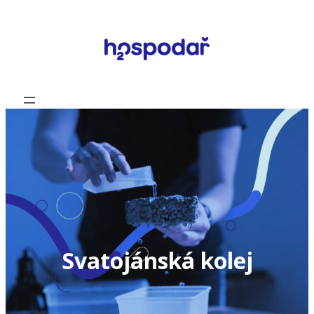
Přeskočit
na
obsah
Svatojánská kolej