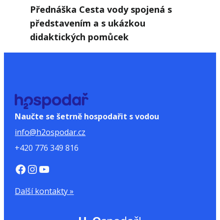
Přednáška Cesta vody spojená s
představením a s ukázkou
didaktických pomůcek
Naučte se šetrně hospodařit s vodou
info@h2ospodar.cz
+420 776 349 816
https://www.facebook.com/H2Ospodar
Instagram
YouTube
Další kontakty »