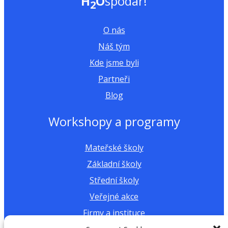
H
O
spodař!
2
O nás
Náš tým
Kde jsme byli
Partneři
Blog
Workshopy a programy
Mateřské školy
Základní školy
Střední školy
Veřejné akce
Firmy a instituce