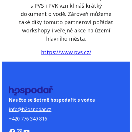
s PVS i PVK vznikl náš krátký
dokument o vodě. Zároveň můžeme
také díky tomuto partnerovi pořádat
workshopy i veřejné akce na území
hlavního města.
https://www.pvs.cz/
Naučte se šetrně hospodařit s vodou
info@h2ospodar.cz
+420 776 349 816
https://www.facebook.com/H2Ospodar
Instagram
YouTube