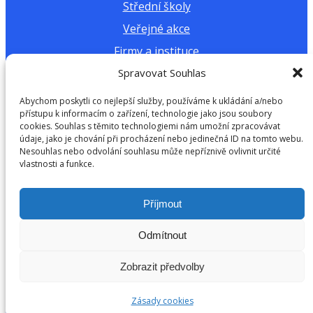
Střední školy
Veřejné akce
Firmy a instituce
Spravovat Souhlas
Další materiály a dokumenty
Abychom poskytli co nejlepší služby, používáme k ukládání a/nebo
přístupu k informacím o zařízení, technologie jako jsou soubory
Výukové materiály
cookies. Souhlas s těmito technologiemi nám umožní zpracovávat
údaje, jako je chování při procházení nebo jedinečná ID na tomto webu.
Kalkulačka vodní stopy
Nesouhlas nebo odvolání souhlasu může nepříznivě ovlivnit určité
vlastnosti a funkce.
Výroční zprávy
Příjmout
Copyright © 2026 H2Ospodař z.s. | Všechna práva
vyhrazena
Odmítnout
Zobrazit předvolby
Zásady cookies