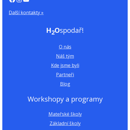
Další kontakty »
H
O
spodař!
2
O nás
Náš tým
Kde jsme byli
Partneři
Blog
Workshopy a programy
Mateřské školy
Základní školy