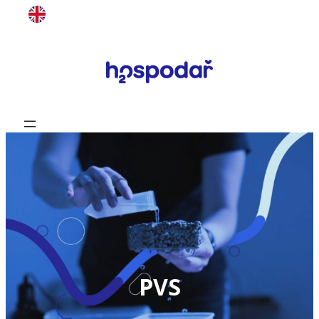
Přeskočit
na
obsah
PVS