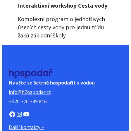
Interaktivní workshop Cesta vody
Komplexní program o jednotlivých
úsecích cesty vody pro jednu třídu
žáků základní školy
Naučte se šetrně hospodařit s vodou
info@h2ospodar.cz
+420 776 349 816
https://www.facebook.com/H2Ospodar
Instagram
YouTube
Další kontakty »