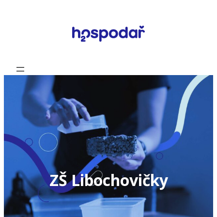
Přeskočit
na
obsah
ZŠ Libochovičky