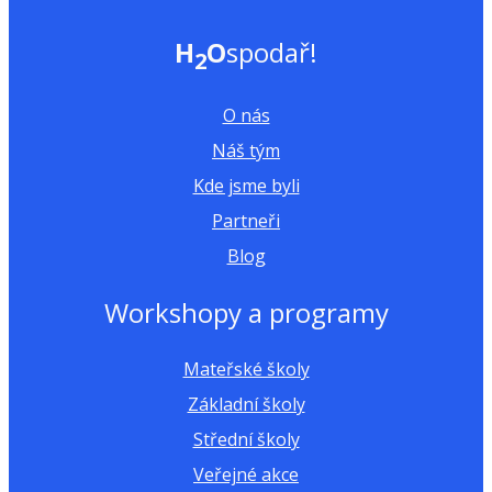
H
O
spodař!
2
O nás
Náš tým
Kde jsme byli
Partneři
Blog
Workshopy a programy
Mateřské školy
Základní školy
Střední školy
Veřejné akce