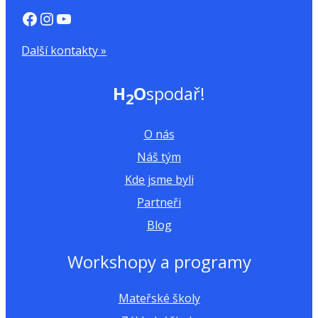
https://www.facebook.com/H2Ospodar
Instagram
YouTube
Další kontakty »
H
O
spodař!
2
O nás
Náš tým
Kde jsme byli
Partneři
Blog
Workshopy a programy
Mateřské školy