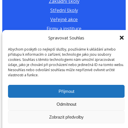
Základní školy
Střední školy
Veřejné akce
Firmy a instituce
Spravovat Souhlas
Další materiály a dokumenty
Abychom poskytli co nejlepší služby, používáme k ukládání a/nebo
přístupu k informacím o zařízení, technologie jako jsou soubory
Výukové materiály
cookies. Souhlas s těmito technologiemi nám umožní zpracovávat
údaje, jako je chování při procházení nebo jedinečná ID na tomto webu.
Kalkulačka vodní stopy
Nesouhlas nebo odvolání souhlasu může nepříznivě ovlivnit určité
vlastnosti a funkce.
Výroční zprávy
Příjmout
Copyright © 2026 H2Ospodař z.s. | Všechna práva
vyhrazena
Odmítnout
Zobrazit předvolby