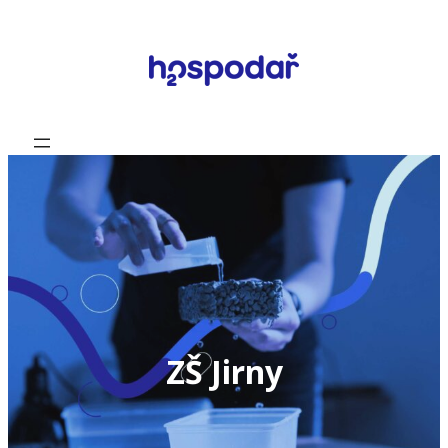
Přeskočit
na
obsah
ZŠ Jirny