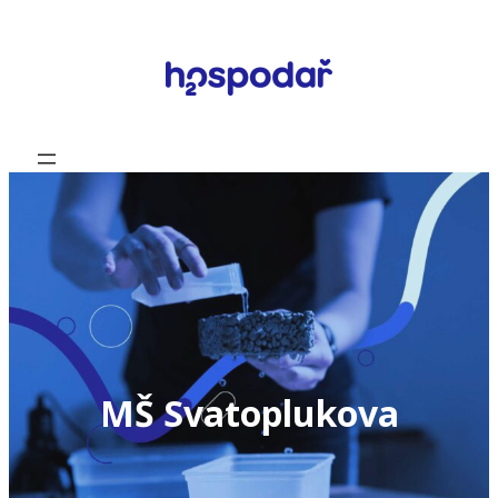
Přeskočit
na
obsah
MŠ Svatoplukova