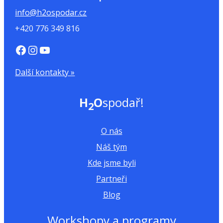
info@h2ospodar.cz
+420 776 349 816
https://www.facebook.com/H2Ospodar
Instagram
YouTube
Další kontakty »
H
O
spodař!
2
O nás
Náš tým
Kde jsme byli
Partneři
Blog
Workshopy a programy