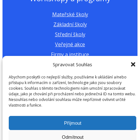
Mateřské školy
Základní školy
Střední školy
Veřejné akce
Firmy a instituce
Spravovat Souhlas
Další materiály a dokumenty
Abychom poskytli co nejlepší služby, používáme k ukládání a/nebo
přístupu k informacím o zařízení, technologie jako jsou soubory
Výukové materiály
cookies. Souhlas s těmito technologiemi nám umožní zpracovávat
údaje, jako je chování při procházení nebo jedinečná ID na tomto webu.
Kalkulačka vodní stopy
Nesouhlas nebo odvolání souhlasu může nepříznivě ovlivnit určité
vlastnosti a funkce.
Výroční zprávy
Příjmout
Copyright © 2026 H2Ospodař z.s. | Všechna práva
vyhrazena
Odmítnout