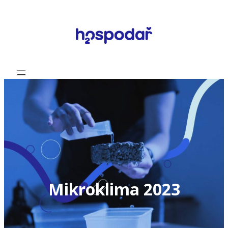
Přeskočit
na
obsah
Mikroklima 2023