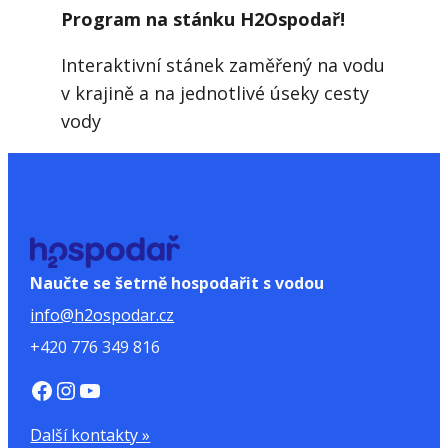
Program na stánku H2Ospodař!
Interaktivní stánek zaměřený na vodu
v krajině a na jednotlivé úseky cesty
vody
Naučte se šetrně hospodařit s vodou
info@h2ospodar.cz
+420 776 349 816
https://www.facebook.com/H2Ospodar
Instagram
YouTube
Další kontakty »