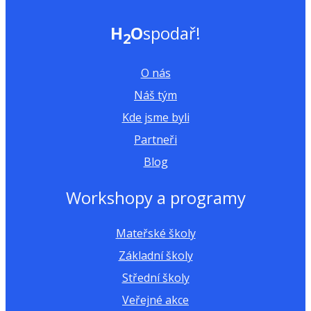
H
O
spodař!
2
O nás
Náš tým
Kde jsme byli
Partneři
Blog
Workshopy a programy
Mateřské školy
Základní školy
Střední školy
Veřejné akce