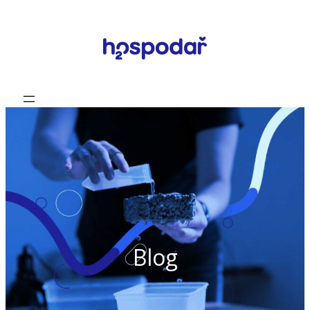
Přeskočit
na
obsah
Blog